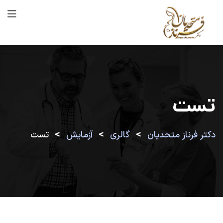
رش
ه
حتوا
تست
>
>
>
دکتر فرناز متحدیان
گالری
آزمایش
تست