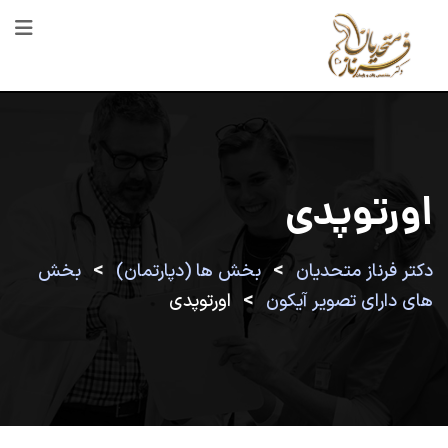
رش
ه
حتوا
اورتوپدی
>
>
دکتر فرناز متحدیان
بخش ها (دپارتمان)
بخش
>
های دارای تصویر آیکون
اورتوپدی